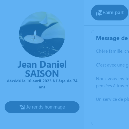
Faire-part
Message de 
Chère famille, c
Jean Daniel
C’est avec une g
SAISON
Nous vous invito
décédé le 10 avril 2023 à l'âge de 74
pensées à traver
ans
Un service de p
Je rends hommage