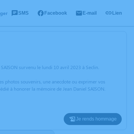
ager
SMS
Facebook
E-mail
Lien
 SAISON survenu le lundi 10 avril 2023 à Seclin.
 des photos souvenirs, une anecdote ou exprimer vos
n dédié à honorer la mémoire de Jean Daniel SAISON.
Je rends hommage