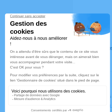
Déroulé de
Le vendred
Église Sain