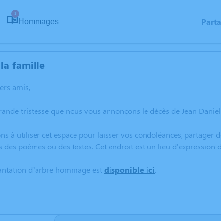
1
Part
Hommages
la famille
hers amis,
rande tristesse que nous vous annonçons le décès de Jean Daniel
ns à utiliser cet espace pour laisser vos condoléances, partager
s des poèmes ou des textes. Cet endroit est un lieu d'expressio
lantation d’arbre hommage est
disponible ici
.