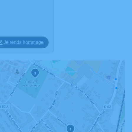
Je rends hommage
3
1