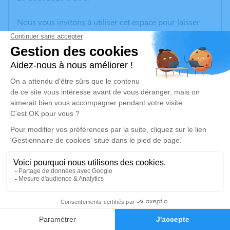
Nous vous invitons à utiliser cet espace pour laisser
vos condoléances, partager des photos souvenirs, une
anecdote ou exprimer vos pensées à travers des
poèmes ou des textes. Cet endroit est un lieu
d'expression dédié à honorer la mémoire de Jean-
Claude O.
Un service de plantation d’arbre hommage est
disponible ici
.
Je rends hommage
Cérémonie civile
vendredi 22 août 2025 à 13h00
12
Crématorium de Vendin-le-Vieil
Route de la Bassée
Faire-part
Hommages
62880 Vendin-le-Vieil