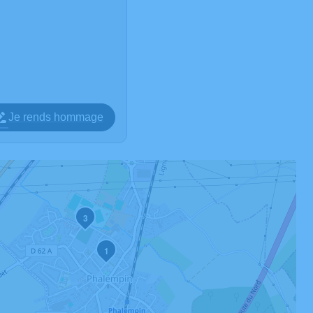
Je rends hommage
3
1