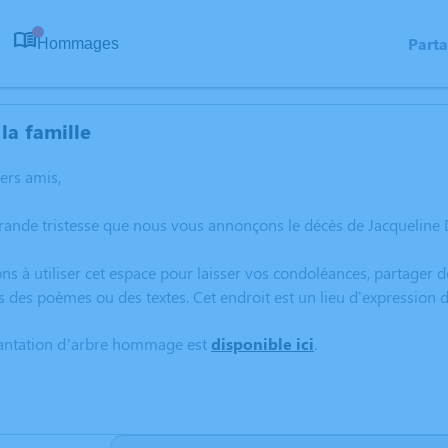
Part
Hommages
0
la famille
hers amis,
grande tristesse que nous vous annonçons le décès de Jacqueline
ns à utiliser cet espace pour laisser vos condoléances, partager
s des poèmes ou des textes. Cet endroit est un lieu d'expressio
lantation d’arbre hommage est
disponible ici
.