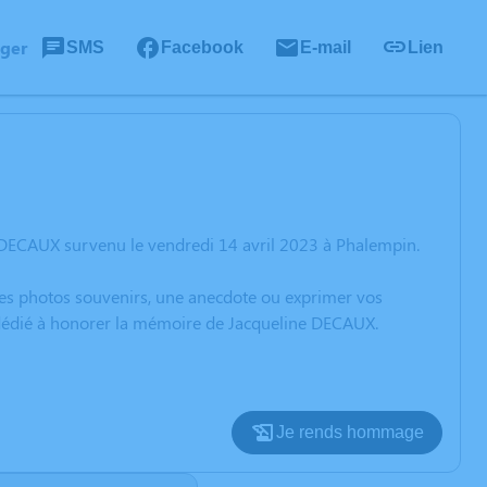
ager
SMS
Facebook
E-mail
Lien
 DECAUX survenu le vendredi 14 avril 2023 à Phalempin.
 des photos souvenirs, une anecdote ou exprimer vos
n dédié à honorer la mémoire de Jacqueline DECAUX.
Je rends hommage