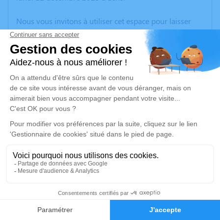
Nous vous invitons à utiliser cet espace pour laisser
vos condoléances, partager des photos souvenirs, une
anecdote ou exprimer vos pensées à travers des
poèmes ou des textes. Cet endroit est un lieu
d'expression dédié à honorer la mémoire d’Irène
DELMOTTE.
Un service de plantation d’arbre hommage est
disponible ici
.
Je rends hommage
Cérémonie religieuse
vendredi 15 décembre 2023 à 10h30
5
Église Saint Martin de Labourse
Route de Noeux
Faire-part
Hommages
62113 Labourse