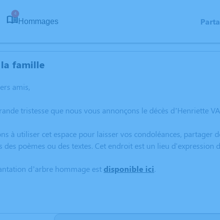
4
Part
Hommages
la famille
hers amis,
rande tristesse que nous vous annonçons le décès d’Henriette V
ns à utiliser cet espace pour laisser vos condoléances, partager
s des poèmes ou des textes. Cet endroit est un lieu d'expressio
lantation d’arbre hommage est
disponible ici
.