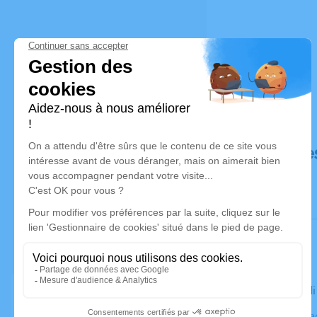
Déroulé de
Le mercred
Église, 4 Pl