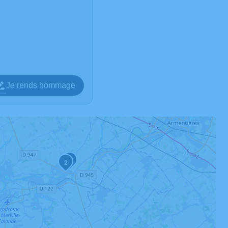
Je rends hommage
3
2