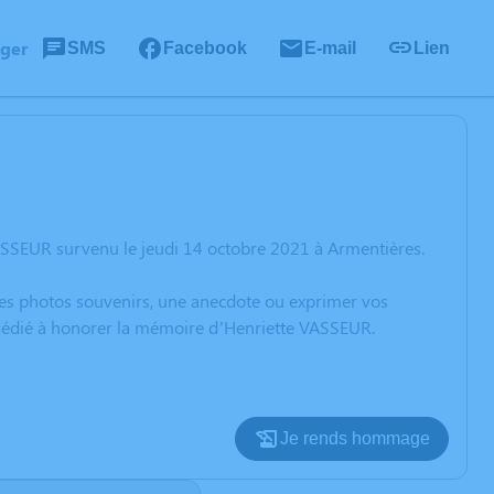
ager
SMS
Facebook
E-mail
Lien
ASSEUR survenu le jeudi 14 octobre 2021 à Armentières.
 des photos souvenirs, une anecdote ou exprimer vos
n dédié à honorer la mémoire d’Henriette VASSEUR.
Je rends hommage