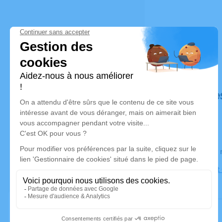
Déroulé de
Le jeudi 1
Église Sain