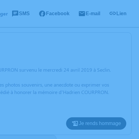
ager
SMS
Facebook
E-mail
Lien
URPRON survenu le mercredi 24 avril 2019 à Seclin.
 des photos souvenirs, une anecdote ou exprimer vos
on dédié à honorer la mémoire d’Hadrien COURPRON.
Je rends hommage