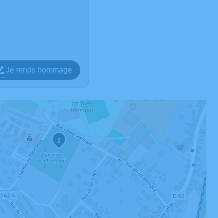
Je rends hommage
2