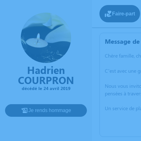
Faire-part
Message de 
Chère famille, c
Hadrien
C’est avec une 
COURPRON
Nous vous invito
décédé le 24 avril 2019
pensées à trave
Un service de p
Je rends hommage