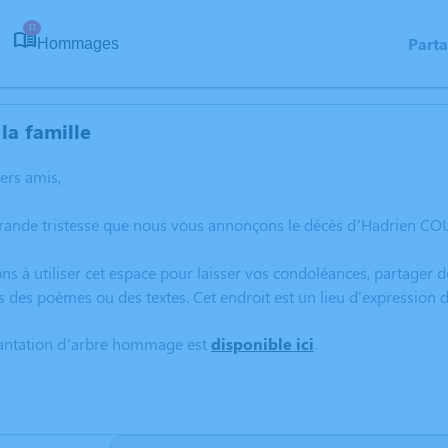
11
Part
Hommages
la famille
hers amis,
grande tristesse que nous vous annonçons le décès d’Hadrien CO
ns à utiliser cet espace pour laisser vos condoléances, partager
rs des poèmes ou des textes. Cet endroit est un lieu d'expressi
lantation d’arbre hommage est
disponible ici
.