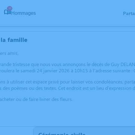
14
Part
Hommages
la famille
hers amis,
grande tristesse que nous vous annonçons le décès de Guy DELANN
oulera le samedi 24 janvier 2026 à 10h15 à l’adresse suivante : 
ns à utiliser cet espace privé pour laisser vos condoléances, pa
s des poèmes ou des textes. Cet endroit est un lieu d'expressi
cheter ou de faire livrer des fleurs.
Cérémonie civile