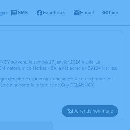
ager
SMS
Facebook
E-mail
Lien
OY survenu le samedi 17 janvier 2026 à Lille. La
Crématorium de Herlies - ZA la Maladrerie - 59134 Herlies.
rtager des photos souvenirs, une anecdote ou exprimer vos
on dédié à honorer la mémoire de Guy DELANNOY.
Je rends hommage