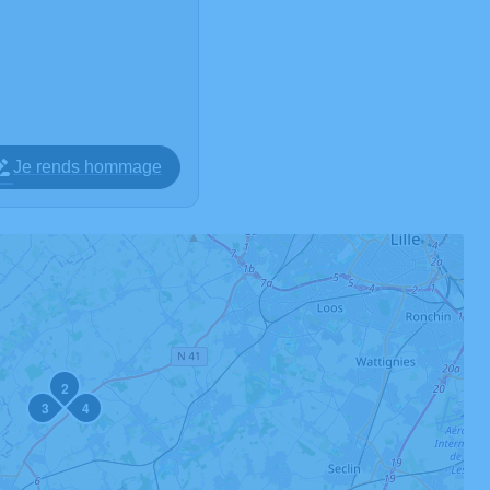
Je rends hommage
2
3
4