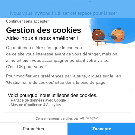
Nous vous invitons à utiliser cet espace pour laisser
vos condoléances, partager des photos souvenirs, une
anecdote ou exprimer vos pensées à travers des
poèmes ou des textes. Cet endroit est un lieu
d'expression dédié à honorer la mémoire de Gérard
VERKEMPINCK.
Un service de plantation d’arbre hommage est
disponible ici
.
Je rends hommage
Cérémonie religieuse
mardi 02 septembre 2025 à 10h30
19
Église Saint Laurent de Richebourg
place du général de Gaulle
Faire-part
Hommages
62136 Richebourg