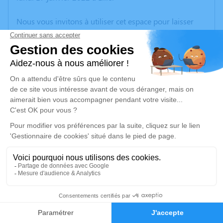
Nous vous invitons à utiliser cet espace pour laisser
vos condoléances, partager des photos souvenirs, une
anecdote ou exprimer vos pensées à travers des
poèmes ou des textes. Cet endroit est un lieu
d'expression dédié à honorer la mémoire de Gérard
DUHEM.
Un service de plantation d’arbre hommage est
disponible ici
.
Je rends hommage
Cérémonie religieuse
vendredi 21 janvier 2022 à 14h30
2
Église Saint Christophe de Phalempin
59133 Phalempin
Faire-part
Hommages