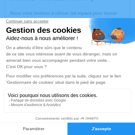
Nous vous invitons à utiliser cet espace pour laisser
vos condoléances, partager des photos souvenirs, une
anecdote ou exprimer vos pensées à travers des
poèmes ou des textes. Cet endroit est un lieu
d'expression dédié à honorer la mémoire de François
HOUGARD.
Un service de plantation d’arbre hommage est
disponible ici
.
Je rends hommage
Cérémonie religieuse
vendredi 04 mars 2022 à 15h00
4
Nouveau Cimetière de Richebourg
rue de la Briqueterie
Faire-part
Hommages
62136 Richebourg