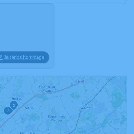
Je rends hommage
2
3