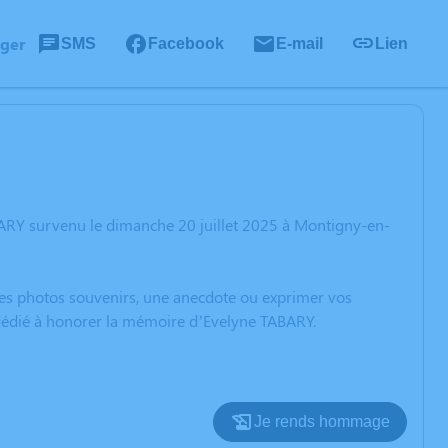
ager
SMS
Facebook
E-mail
Lien
BARY survenu le dimanche 20 juillet 2025 à Montigny-en-
 des photos souvenirs, une anecdote ou exprimer vos
 dédié à honorer la mémoire d’Evelyne TABARY.
Je rends hommage