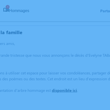
3
Part
Hommages
la famille
hers amis,
grande tristesse que nous vous annonçons le décès d’Evelyne TA
ns à utiliser cet espace pour laisser vos condoléances, partager
s des poèmes ou des textes. Cet endroit est un lieu d'expression
lantation d’arbre hommage est
disponible ici
.