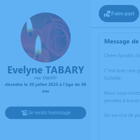
Faire-part
Message de 
Chère famille, c
Evelyne TABARY
C’est avec une 
Gohelle.
née TABARY
décédée le 20 juillet 2025 à l'âge de 86
ans
Nous vous invito
pensées à traver
Je rends hommage
Un service de p