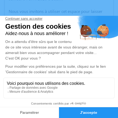
Nous vous invitons à utiliser cet espace pour laisser
vos condoléances, partager des photos souvenirs, une
anecdote ou exprimer vos pensées à travers des
poèmes ou des textes. Cet endroit est un lieu
d'expression dédié à honorer la mémoire d’Emile
ZEBROCK.
Un service de plantation d’arbre hommage est
disponible ici
.
Je rends hommage
Cérémonie civile
mercredi 08 avril 2020 à 11h00
16
Crématorium d'Herlies
ZA la Maladrerie
Faire-part
Hommages
59134 Herlies