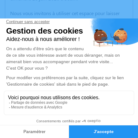
Nous vous invitons à utiliser cet espace pour laisser
vos condoléances, partager des photos souvenirs, une
anecdote ou exprimer vos pensées à travers des
poèmes ou des textes. Cet endroit est un lieu
d'expression dédié à honorer la mémoire de
Dominique PENIN.
Un service de plantation d’arbre hommage est
disponible ici
.
Je rends hommage
Cérémonie religieuse
vendredi 03 juillet 2026 à 14h30
17
Église Saint Christophe de Phalempin
59133 Phalempin
Faire-part
Hommages