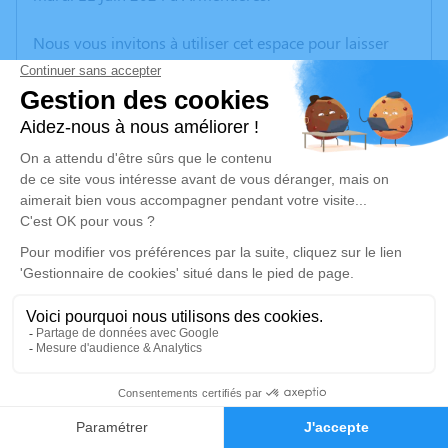
Nous vous invitons à utiliser cet espace pour laisser
vos condoléances, partager des photos souvenirs, une
anecdote ou exprimer vos pensées à travers des
poèmes ou des textes. Cet endroit est un lieu
d'expression dédié à honorer la mémoire de Denis
DELASSUS.
Un service de plantation d’arbre hommage est
disponible ici
.
Je rends hommage
Cérémonie religieuse
samedi 15 juin 2024 à 10h30
8
Église Saint Laurent de Richebourg
place du général de Gaulle
Faire-part
Hommages
62136 Richebourg