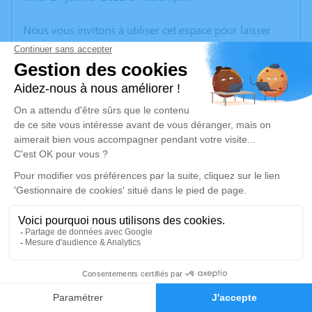
Nous vous invitons à utiliser cet espace pour laisser
vos condoléances, partager des photos souvenirs, une
anecdote ou exprimer vos pensées à travers des
poèmes ou des textes. Cet endroit est un lieu
d'expression dédié à honorer la mémoire de Claude
QUILLOT.
Un service de plantation d’arbre hommage est
disponible ici
.
Je rends hommage
Cérémonie religieuse
jeudi 20 janvier 2022 à 10h30
5
Église Saint Christophe de Phalempin
59133 Phalempin
Faire-part
Hommages