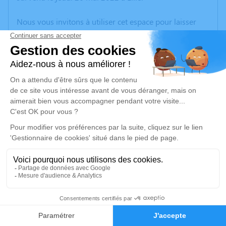
Nous vous invitons à utiliser cet espace pour laisser
vos condoléances, partager des photos souvenirs, une
anecdote ou exprimer vos pensées à travers des
poèmes ou des textes. Cet endroit est un lieu
d'expression dédié à honorer la mémoire de Christian
GRIMONPREZ.
Un service de plantation d’arbre hommage est
disponible ici
.
Je rends hommage
Cérémonie religieuse
mercredi 01 juin 2022 à 10h30
20
Église Saint Christophe de Neuve-Chapelle
62840 Neuve-Chapelle
Faire-part
Hommages