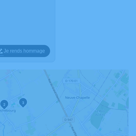
Je rends hommage
3
2