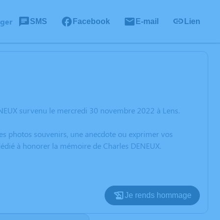
ager
SMS
Facebook
E-mail
Lien
DENEUX survenu le mercredi 30 novembre 2022 à Lens.
 des photos souvenirs, une anecdote ou exprimer vos
n dédié à honorer la mémoire de Charles DENEUX.
Je rends hommage