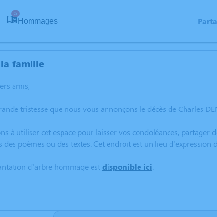
13
Part
Hommages
la famille
hers amis,
grande tristesse que nous vous annonçons le décès de Charles 
ns à utiliser cet espace pour laisser vos condoléances, partager
s des poèmes ou des textes. Cet endroit est un lieu d'expressio
lantation d’arbre hommage est
disponible ici
.