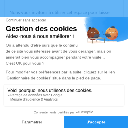
Nous vous invitons à utiliser cet espace pour laisser
vos condoléances, partager des photos souvenirs, une
anecdote ou exprimer vos pensées à travers des
poèmes ou des textes. Cet endroit est un lieu
d'expression dédié à honorer la mémoire de Chantal
DELOFFRE.
Un service de plantation d’arbre hommage est
disponible ici
.
Je rends hommage
Cérémonie religieuse
jeudi 06 mai 2021 à 14h00
26
Église Saint Médard de Camphin-en-
Carembault
Faire-part
Hommages
59133 Camphin-en-Carembault