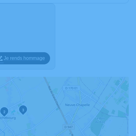
Je rends hommage
3
2