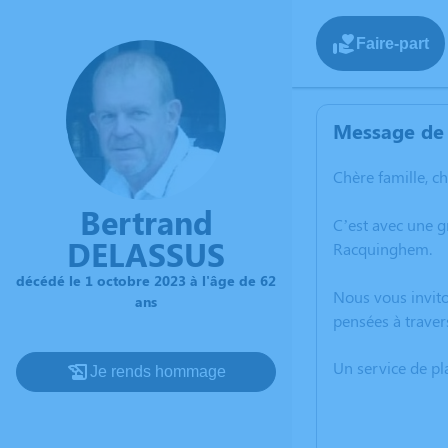
Faire-part
Message de 
Chère famille, c
Bertrand
C’est avec une 
DELASSUS
Racquinghem.
décédé le 1 octobre 2023 à l'âge de 62
Nous vous invito
ans
pensées à traver
Un service de p
Je rends hommage