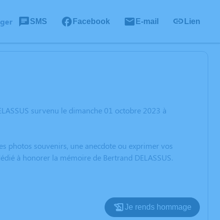
ager
SMS
Facebook
E-mail
Lien
 DELASSUS survenu le dimanche 01 octobre 2023 à
 des photos souvenirs, une anecdote ou exprimer vos
n dédié à honorer la mémoire de Bertrand DELASSUS.
Je rends hommage