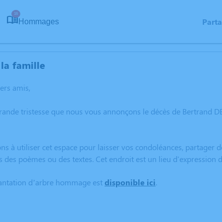
16
Part
Hommages
la famille
hers amis,
grande tristesse que nous vous annonçons le décès de Bertrand
ns à utiliser cet espace pour laisser vos condoléances, partager
s des poèmes ou des textes. Cet endroit est un lieu d'expressio
lantation d’arbre hommage est
disponible ici
.