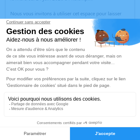
Nous vous invitons à utiliser cet espace pour laisser
vos condoléances, partager des photos souvenirs, une
anecdote ou exprimer vos pensées à travers des
poèmes ou des textes. Cet endroit est un lieu
d'expression dédié à honorer la mémoire de Bernard
CARPENTIER.
Un service de plantation d’arbre hommage est
disponible ici
.
Je rends hommage
Cérémonie religieuse
samedi 27 juin 2026 à 10h30
11
Église Saint Christophe de Phalempin
59133 Phalempin
Faire-part
Hommages