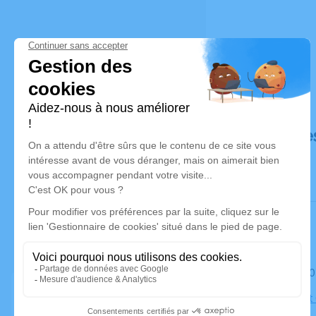
Déroulé de
Le mardi 3
Église Sain