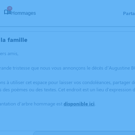
19
Part
Hommages
la famille
hers amis,
rande tristesse que nous vous annonçons le décès d’Augustine B
ns à utiliser cet espace pour laisser vos condoléances, partager
s des poèmes ou des textes. Cet endroit est un lieu d'expressio
lantation d’arbre hommage est
disponible ici
.