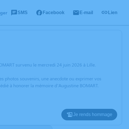
ager
SMS
Facebook
E-mail
Lien
OMART survenu le mercredi 24 juin 2026 à Lille.
 des photos souvenirs, une anecdote ou exprimer vos
n dédié à honorer la mémoire d’Augustine BOMART.
Je rends hommage