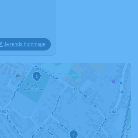
Je rends hommage
3
1