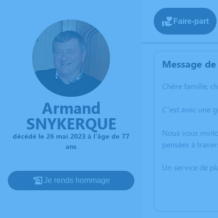
Faire-part
Message de 
Chère famille, c
Armand
C’est avec une 
SNYKERQUE
Nous vous invito
décédé le 26 mai 2023 à l'âge de 77
pensées à trave
ans
Un service de p
Je rends hommage