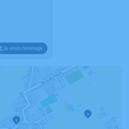
Je rends hommage
2
1