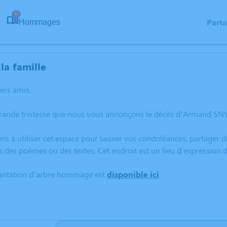
31
Part
Hommages
la famille
hers amis,
grande tristesse que nous vous annonçons le décès d’Armand S
ns à utiliser cet espace pour laisser vos condoléances, partager
rs des poèmes ou des textes. Cet endroit est un lieu d'express
lantation d’arbre hommage est
disponible ici
.