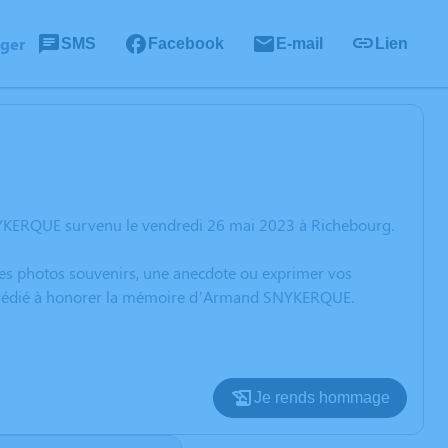
ager
SMS
Facebook
E-mail
Lien
NYKERQUE survenu le vendredi 26 mai 2023 à Richebourg.
 des photos souvenirs, une anecdote ou exprimer vos
ion dédié à honorer la mémoire d’Armand SNYKERQUE.
Je rends hommage