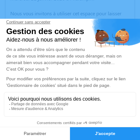
Nous vous invitons à utiliser cet espace pour laisser
vos condoléances, partager des photos souvenirs, une
anecdote ou exprimer vos pensées à travers des
poèmes ou des textes. Cet endroit est un lieu
d'expression dédié à honorer la mémoire d’Andrée
TURPIN.
Un service de plantation d’arbre hommage est
disponible ici
.
Je rends hommage
Cérémonie religieuse
mardi 27 janvier 2026 à 10h30
22
Église Saint Christophe de Phalempin
59133 Phalempin
Faire-part
Hommages