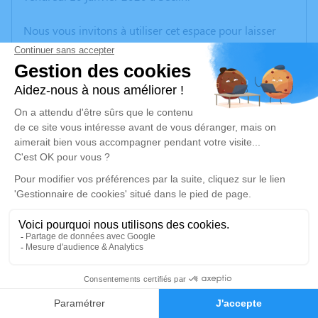
Nous vous invitons à utiliser cet espace pour laisser
vos condoléances, partager des photos souvenirs, une
anecdote ou exprimer vos pensées à travers des
poèmes ou des textes. Cet endroit est un lieu
d'expression dédié à honorer la mémoire d’André
CAPRON.
Un service de plantation d’arbre hommage est
disponible ici
.
Je rends hommage
Cérémonie religieuse
vendredi 17 janvier 2020 à 10h30
40
Église Saint Christophe de Phalempin
59133 Phalempin
Faire-part
Hommages