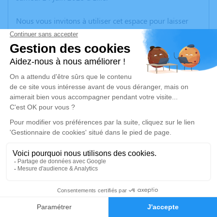
Nous vous invitons à utiliser cet espace pour laisser
vos condoléances, partager des photos souvenirs, une
anecdote ou exprimer vos pensées à travers des
poèmes ou des textes. Cet endroit est un lieu
d'expression dédié à honorer la mémoire d’Alfred
LESCOT.
Un service de plantation d’arbre hommage est
disponible ici
.
Je rends hommage
Cérémonie religieuse
jeudi 19 juin 2025 à 10h00
5
Église Saint Jean Baptiste de Fromelles
59249 Fromelles
Faire-part
Hommages