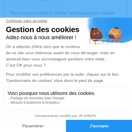
Nous vous invitons à utiliser cet espace pour laisser
vos condoléances, partager des photos souvenirs, une
anecdote ou exprimer vos pensées à travers des
poèmes ou des textes. Cet endroit est un lieu
d'expression dédié à honorer la mémoire d’Adrienne
LAGACHE.
Un service de plantation d’arbre hommage est
disponible ici
.
Je rends hommage
Cérémonie religieuse
samedi 04 juin 2022 à 10h30
14
Église Saint Christophe de Phalempin
59133 Phalempin
Faire-part
Hommages